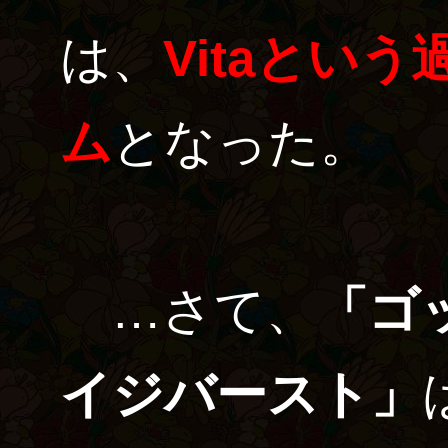
は、
Vitaとい
ム
となった。
…さて、
「ゴ
イジバースト」