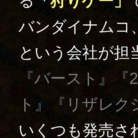
る
「狩りゲー」
バンダイナムコ
という会社が担
『バースト』『
ト』『リザレク
いくつも発売さ