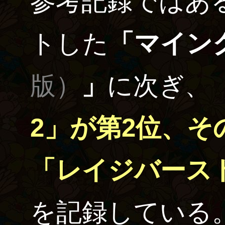
参考記録ではあ
トした
「マイン
版）
」
に次ぎ、
2」が第2位、
「レイジバース
を記録している。