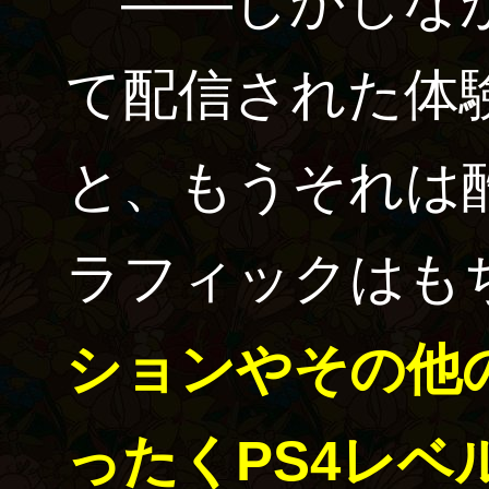
――しかしなが
て配信された体
と、もうそれは
ラフィックはも
ションやその他
ったくPS4レベ