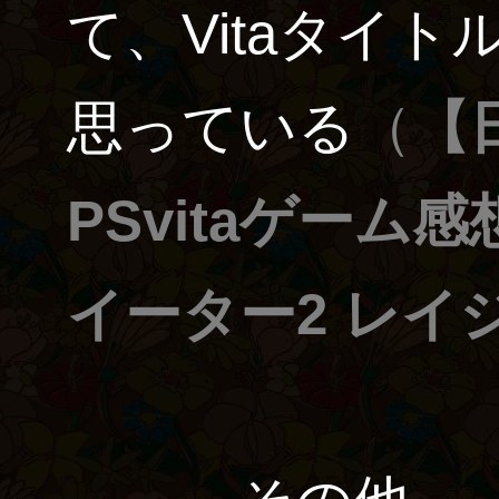
て、Vitaタイ
思っている
（
【日
PSvitaゲー
イーター2 レイ