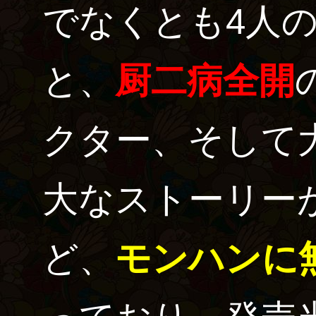
でなくとも4人
と、
厨二病全開
クター、そして
大なストーリー
ど、
モンハンに