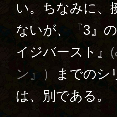
い。ちなみに、
ないが、『3』
イジバースト』
ン』）
までのシ
は、別である。