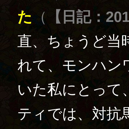
た
（
【日記：2018
直、ちょうど当
れて、モンハン
いた私にとって
ティでは、対抗