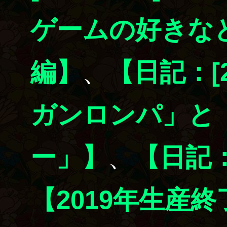
ゲームの好きな
編】
、
【日記：[20
ガンロンパ」と
ー」】
、
【日記：[
【2019年生産終