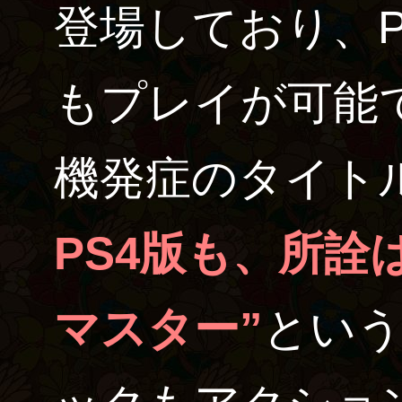
登場しており、P
もプレイが可能
機発症のタイト
PS4版も、所詮
マスター”
とい