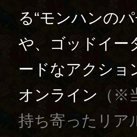
る“モンハンのパ
や、ゴッドイー
ードなアクショ
オンライン
（※
持ち寄ったリア