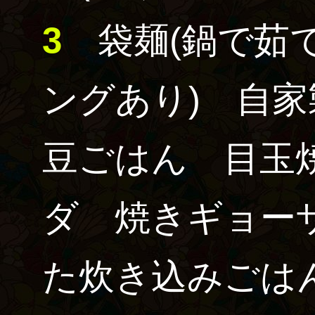
3
袋麺
(鍋で茹
ングあり)
自家
豆ごはん 目玉
ダ 焼きギョー
た炊き込みごは