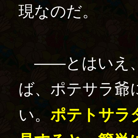
現なのだ。
――とはいえ
ば、ポテサラ爺
い。
ポテトサラ