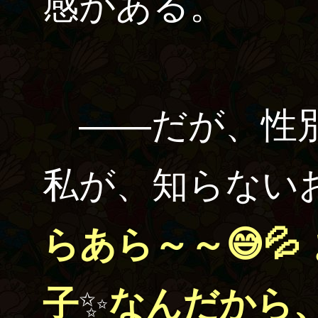
感がある。
――だが、性別
私が、知らない
らあら～～
😅💦
子
✨
なんだから