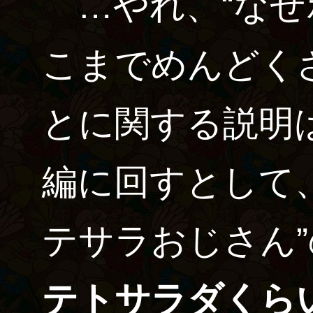
…やれ、“なぜ
こまでめんどく
とに関する説明
編に回すとして
テサラおじさん
テトサラダ
くら