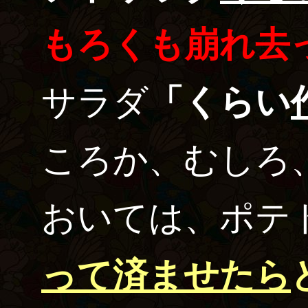
もろくも崩れ去
サラダ
「くらい
ころか、むしろ
おいては、ポテ
って済ませたら