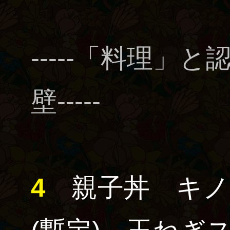
-----「料理」
壁-----
4
親子丼 キノ