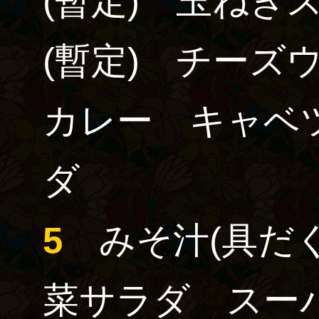
(暫定)
玉ねぎス
(暫定)
チーズウ
カレー キャベ
ダ
5
みそ汁
(具だ
菜サラダ スー