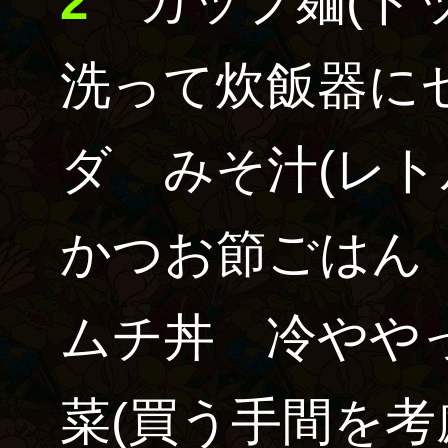
2
カップ麺
(ト
洗って炊飯器に
ダ みそ汁
(レト
かつお節ごはん
ムチ丼 冷やや
菜
(買う手間を考