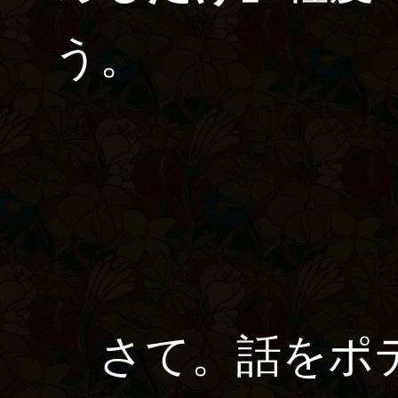
う。
さて。話をポテ