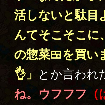
活しないと駄目
んてそこそこに
の惣菜
🍱
を買い
👌
」
とか言われ
ね。ウフフフ
（は？ 