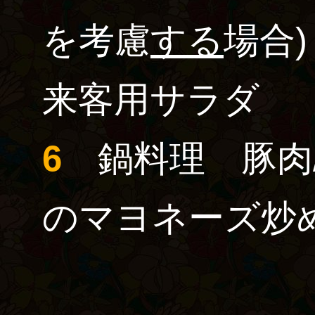
を考慮
する
場合)
来客用サラダ
6
鍋料理 豚肉/
のマヨネーズ炒