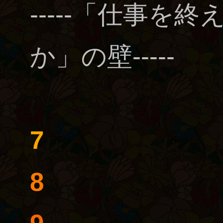
-----「仕事を
か」の壁-----
7
8