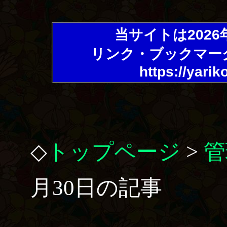
当サイトは202
リンク・ブックマー
https://yarik
◇
トップページ
>
管
月30日の記事