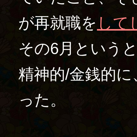
が再就職を
して
その6月というと
精神的/金銭的
った。