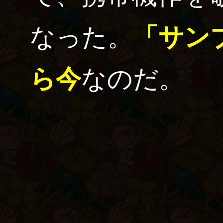
なった。
「サン
ら今
なのだ。