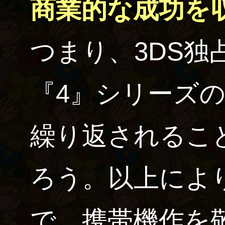
商業的な成功を
つまり、3DS独
『4』シリーズ
繰り返されるこ
ろう。以上によ
で、携帯機作を