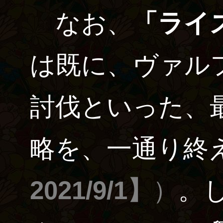
なお、
「ライ
は既に、ヴァル
討伐といった、
略を、一通り終
2021/9/1】
）
。