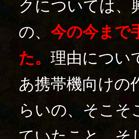
クについては、
の、
今の今まで
た。
理由につい
あ携帯機向けの
らいの、そこそ
ていたこと、そし