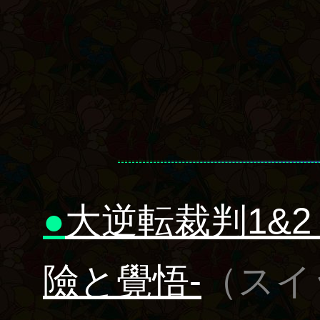
●
大逆転裁判1&2
險と覺悟-
（スイ