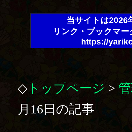
当サイトは202
リンク・ブックマー
https://yarik
◇
トップページ
>
管
月16日の記事