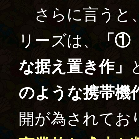
さらに言うと、
リーズは、
「①
な据え置き作」
のような携帯機
開が為されてお