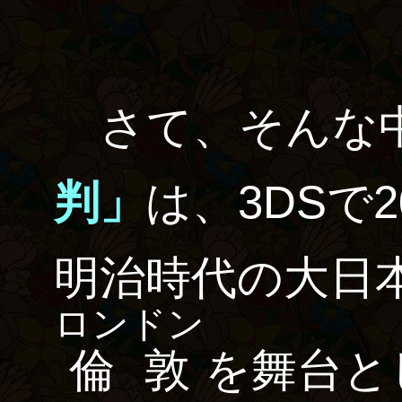
さて、そんな
判」
は、3DSで
明治時代の大日
ロンドン
倫敦
を舞台と