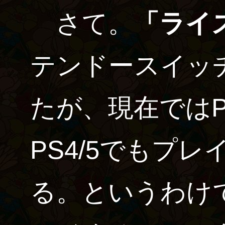
さて。
「ライ
テンドースイッ
たが、現在では
PS4/5でもプ
る。というわけ