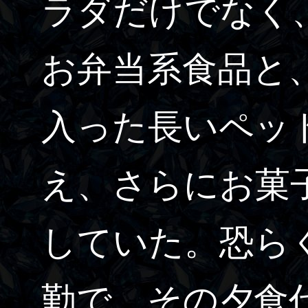
ラダだけでなく
お弁当系食品と
入った長いペッ
え、さらにお菓
していた。恐ら
勤で、その夕食代