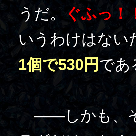
うだ。
ぐふっ！
いうわけはない
1個で530円
であ
――しかも、そ