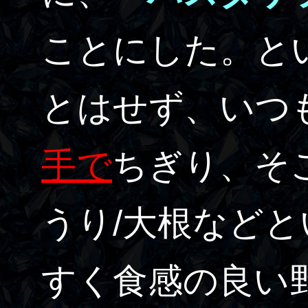
ことにした。と
とはせず、いつ
手で
ちぎり、そ
うり/大根など
すく食感の良い