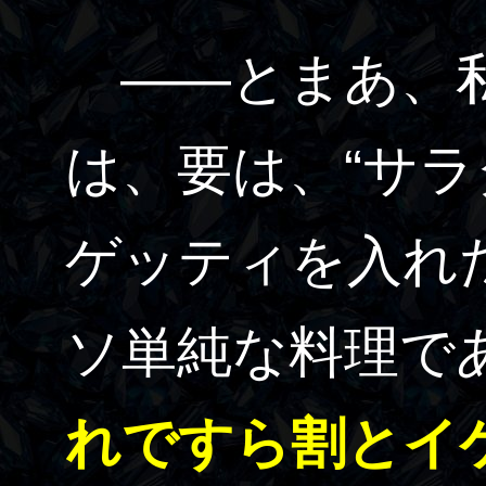
――とまあ、私
は、要は、“サ
ゲッティを入れ
ソ単純な料理で
れですら割とイ