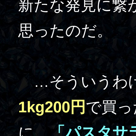
新たな発見に繋
思ったのだ。
…そういうわけ
1kg200円
で買っ
に、
「パスタサ