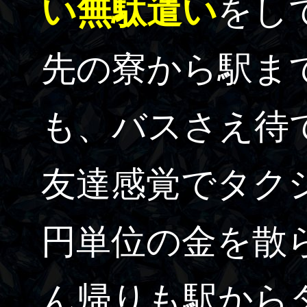
い無駄遣い
をし
先の寮から駅ま
も、バスさえ待
友達感覚でタクシ
円単位の金を散
ん帰りも駅から