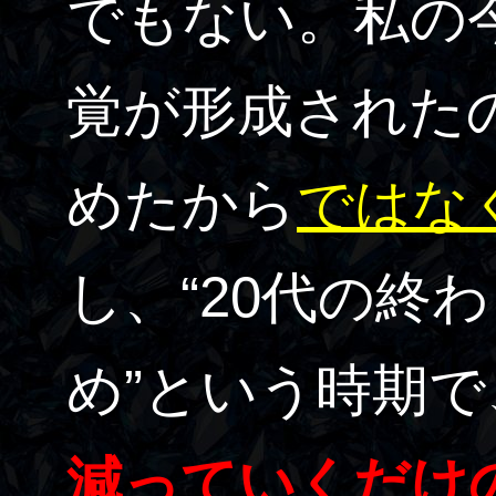
でもない。私の
覚が形成された
めたから
ではな
し、“20代の終
め”という時期で
減っていくだけ