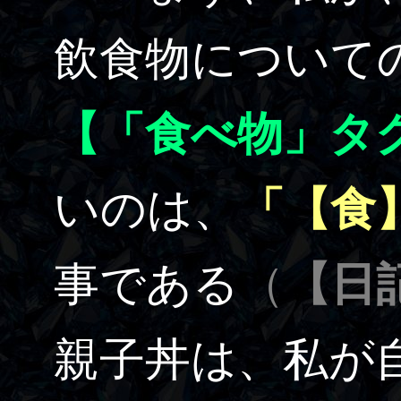
飲食物について
【「食べ物」タ
いのは、
「【食
事である
（
【日記
親子丼は、私が