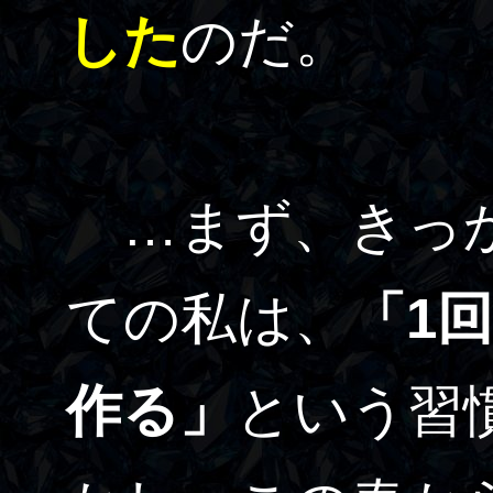
した
のだ。
…まず、きっか
ての私は、
「1
作る」
という習