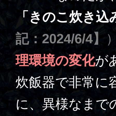
「きのこ炊き込
記：2024/6/4】
理環境の変化
が
炊飯器で非常に
に、異様なまで