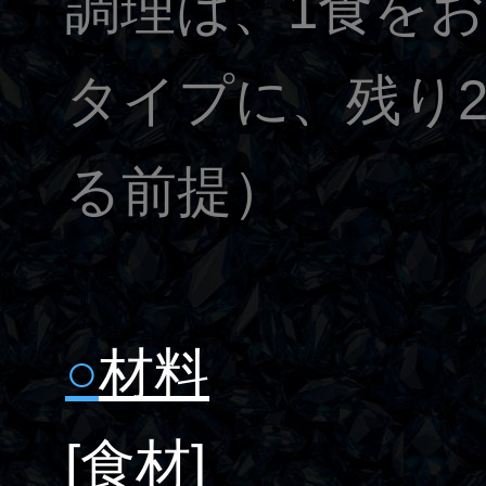
調理は、1食を
タイプに、残り
る前提）
○
材料
[食材]