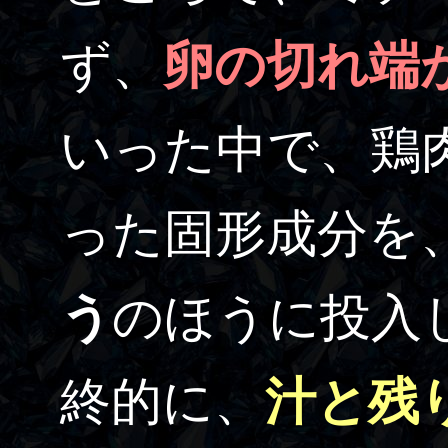
ず、
卵の切れ端
いった中で、鶏
った固形成分を
う
のほうに投入
終的に、
汁と残