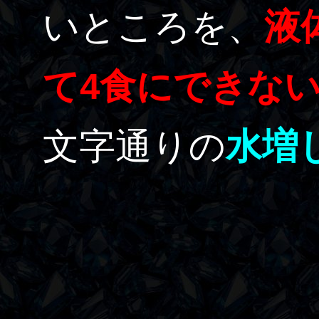
いところを、
液
て4食にできな
文字通りの
水増