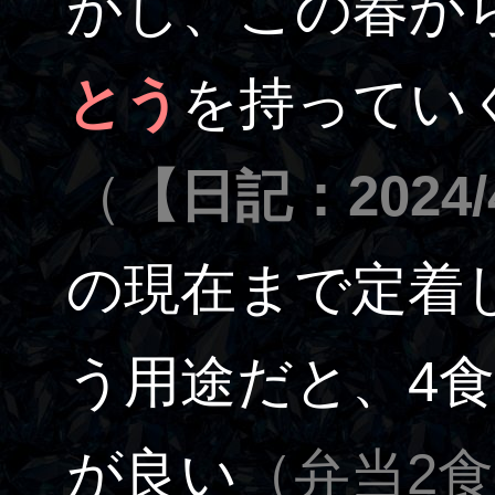
かし、この春か
とう
を持ってい
（
【日記：2024/
の現在まで定着
う用途だと、4
が良い
（弁当2食