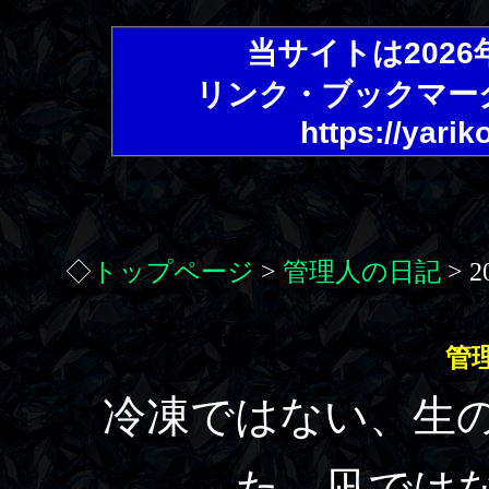
当サイトは202
リンク・ブックマー
https://yarik
◇
トップページ
>
管理人の日記
> 
管
冷凍ではない、生
た。凪では