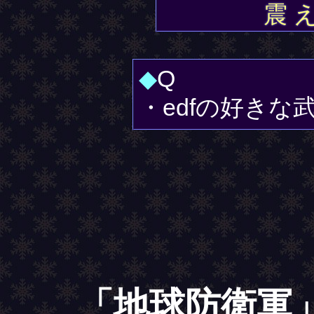
震 え
◆
Q
・edfの好き
「地球防衛軍