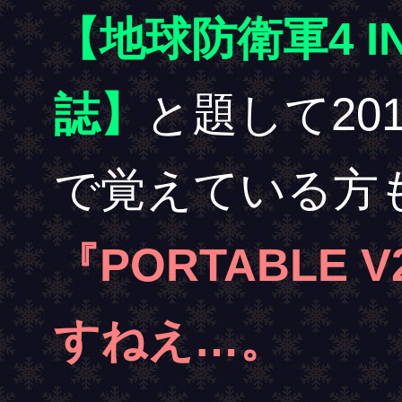
【地球防衛軍4 I
誌】
と題して20
で覚えている方
『PORTABLE
すねえ…。