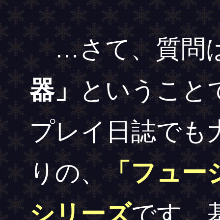
…さて、質問
器」
ということ
プレイ日誌でも
りの、
「フュー
シリーズ
です。