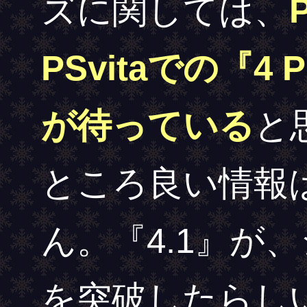
ズに関しては、
PSvitaでの『4
が待っている
と
ところ良い情報
ん。『4.1』が
を突破したらしい