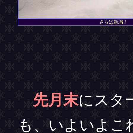
さらば新潟！
先月末
にスタ
も、いよいよこ