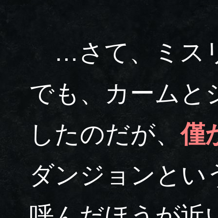
…さて、ミスリ
でも、カームと
したのだが、
僅
ダンジョンとい
呼んだほうが近