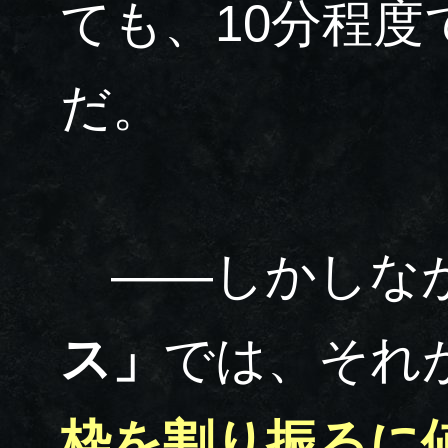
ても、10分程
だ。
――しかしな
ス」
では、それ
枠を割り振るに