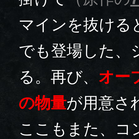
マインを抜ける
でも登場した、
る。再び、
オー
の物量
が用意さ
ここもまた、コ