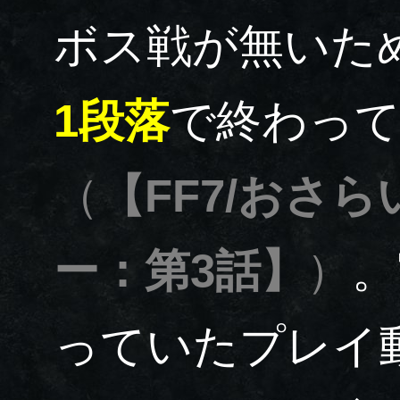
ボス戦が無いた
1段落
で終わっ
（
【FF7/おさ
ー：第3話】
）
。
っていたプレイ